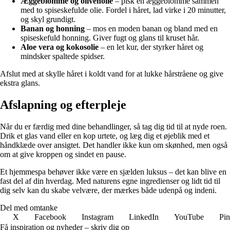
Æggeblomme og olivenolie
– pisk en æggeblomme sammen
med to spiseskefulde olie. Fordel i håret, lad virke i 20 minutter,
og skyl grundigt.
Banan og honning
– mos en moden banan og bland med en
spiseskefuld honning. Giver fugt og glans til kruset hår.
Aloe vera og kokosolie
– en let kur, der styrker håret og
mindsker spaltede spidser.
Afslut med at skylle håret i koldt vand for at lukke hårstråene og give
ekstra glans.
Afslapning og efterpleje
Når du er færdig med dine behandlinger, så tag dig tid til at nyde roen.
Drik et glas vand eller en kop urtete, og læg dig et øjeblik med et
håndklæde over ansigtet. Det handler ikke kun om skønhed, men også
om at give kroppen og sindet en pause.
Et hjemmespa behøver ikke være en sjælden luksus – det kan blive en
fast del af din hverdag. Med naturens egne ingredienser og lidt tid til
dig selv kan du skabe velvære, der mærkes både udenpå og indeni.
Del med omtanke
X
Facebook
Instagram
LinkedIn
YouTube
Pin
Få inspiration og nyheder – skriv dig op