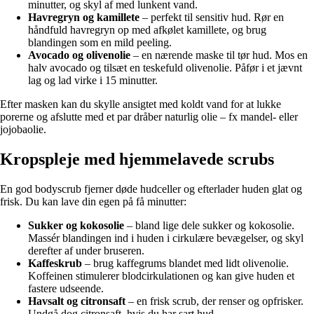
minutter, og skyl af med lunkent vand.
Havregryn og kamillete
– perfekt til sensitiv hud. Rør en
håndfuld havregryn op med afkølet kamillete, og brug
blandingen som en mild peeling.
Avocado og olivenolie
– en nærende maske til tør hud. Mos en
halv avocado og tilsæt en teskefuld olivenolie. Påfør i et jævnt
lag og lad virke i 15 minutter.
Efter masken kan du skylle ansigtet med koldt vand for at lukke
porerne og afslutte med et par dråber naturlig olie – fx mandel- eller
jojobaolie.
Kropspleje med hjemmelavede scrubs
En god bodyscrub fjerner døde hudceller og efterlader huden glat og
frisk. Du kan lave din egen på få minutter:
Sukker og kokosolie
– bland lige dele sukker og kokosolie.
Massér blandingen ind i huden i cirkulære bevægelser, og skyl
derefter af under bruseren.
Kaffeskrub
– brug kaffegrums blandet med lidt olivenolie.
Koffeinen stimulerer blodcirkulationen og kan give huden et
fastere udseende.
Havsalt og citronsaft
– en frisk scrub, der renser og opfrisker.
Undgå dog citronsaft, hvis du har sart hud.