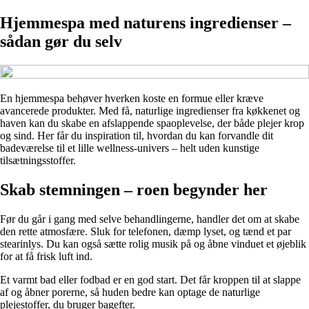
Hjemmespa med naturens ingredienser –
sådan gør du selv
En hjemmespa behøver hverken koste en formue eller kræve
avancerede produkter. Med få, naturlige ingredienser fra køkkenet og
haven kan du skabe en afslappende spaoplevelse, der både plejer krop
og sind. Her får du inspiration til, hvordan du kan forvandle dit
badeværelse til et lille wellness-univers – helt uden kunstige
tilsætningsstoffer.
Skab stemningen – roen begynder her
Før du går i gang med selve behandlingerne, handler det om at skabe
den rette atmosfære. Sluk for telefonen, dæmp lyset, og tænd et par
stearinlys. Du kan også sætte rolig musik på og åbne vinduet et øjeblik
for at få frisk luft ind.
Et varmt bad eller fodbad er en god start. Det får kroppen til at slappe
af og åbner porerne, så huden bedre kan optage de naturlige
plejestoffer, du bruger bagefter.