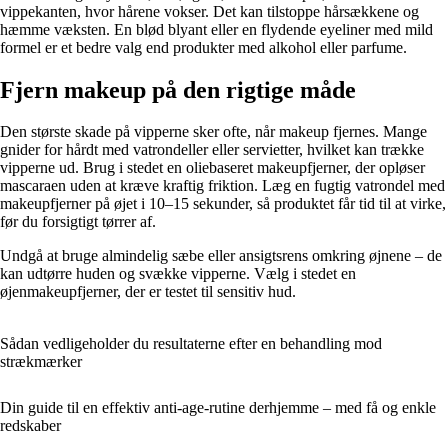
vippekanten, hvor hårene vokser. Det kan tilstoppe hårsækkene og
hæmme væksten. En blød blyant eller en flydende eyeliner med mild
formel er et bedre valg end produkter med alkohol eller parfume.
Fjern makeup på den rigtige måde
Den største skade på vipperne sker ofte, når makeup fjernes. Mange
gnider for hårdt med vatrondeller eller servietter, hvilket kan trække
vipperne ud. Brug i stedet en oliebaseret makeupfjerner, der opløser
mascaraen uden at kræve kraftig friktion. Læg en fugtig vatrondel med
makeupfjerner på øjet i 10–15 sekunder, så produktet får tid til at virke,
før du forsigtigt tørrer af.
Undgå at bruge almindelig sæbe eller ansigtsrens omkring øjnene – de
kan udtørre huden og svække vipperne. Vælg i stedet en
øjenmakeupfjerner, der er testet til sensitiv hud.
Sådan vedligeholder du resultaterne efter en behandling mod
strækmærker
Din guide til en effektiv anti-age-rutine derhjemme – med få og enkle
redskaber