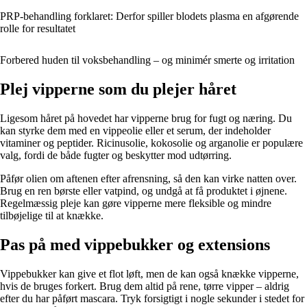
PRP-behandling forklaret: Derfor spiller blodets plasma en afgørende
rolle for resultatet
Forbered huden til voksbehandling – og minimér smerte og irritation
Plej vipperne som du plejer håret
Ligesom håret på hovedet har vipperne brug for fugt og næring. Du
kan styrke dem med en vippeolie eller et serum, der indeholder
vitaminer og peptider. Ricinusolie, kokosolie og arganolie er populære
valg, fordi de både fugter og beskytter mod udtørring.
Påfør olien om aftenen efter afrensning, så den kan virke natten over.
Brug en ren børste eller vatpind, og undgå at få produktet i øjnene.
Regelmæssig pleje kan gøre vipperne mere fleksible og mindre
tilbøjelige til at knække.
Pas på med vippebukker og extensions
Vippebukker kan give et flot løft, men de kan også knække vipperne,
hvis de bruges forkert. Brug dem altid på rene, tørre vipper – aldrig
efter du har påført mascara. Tryk forsigtigt i nogle sekunder i stedet for