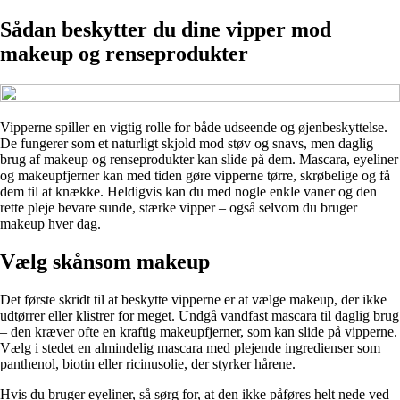
Sådan beskytter du dine vipper mod
makeup og renseprodukter
Vipperne spiller en vigtig rolle for både udseende og øjenbeskyttelse.
De fungerer som et naturligt skjold mod støv og snavs, men daglig
brug af makeup og renseprodukter kan slide på dem. Mascara, eyeliner
og makeupfjerner kan med tiden gøre vipperne tørre, skrøbelige og få
dem til at knække. Heldigvis kan du med nogle enkle vaner og den
rette pleje bevare sunde, stærke vipper – også selvom du bruger
makeup hver dag.
Vælg skånsom makeup
Det første skridt til at beskytte vipperne er at vælge makeup, der ikke
udtørrer eller klistrer for meget. Undgå vandfast mascara til daglig brug
– den kræver ofte en kraftig makeupfjerner, som kan slide på vipperne.
Vælg i stedet en almindelig mascara med plejende ingredienser som
panthenol, biotin eller ricinusolie, der styrker hårene.
Hvis du bruger eyeliner, så sørg for, at den ikke påføres helt nede ved