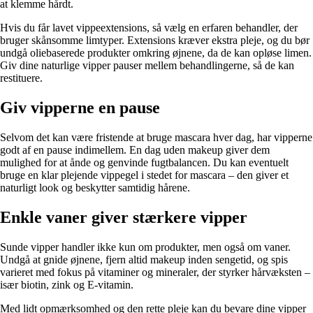
at klemme hårdt.
Hvis du får lavet vippeextensions, så vælg en erfaren behandler, der
bruger skånsomme limtyper. Extensions kræver ekstra pleje, og du bør
undgå oliebaserede produkter omkring øjnene, da de kan opløse limen.
Giv dine naturlige vipper pauser mellem behandlingerne, så de kan
restituere.
Giv vipperne en pause
Selvom det kan være fristende at bruge mascara hver dag, har vipperne
godt af en pause indimellem. En dag uden makeup giver dem
mulighed for at ånde og genvinde fugtbalancen. Du kan eventuelt
bruge en klar plejende vippegel i stedet for mascara – den giver et
naturligt look og beskytter samtidig hårene.
Enkle vaner giver stærkere vipper
Sunde vipper handler ikke kun om produkter, men også om vaner.
Undgå at gnide øjnene, fjern altid makeup inden sengetid, og spis
varieret med fokus på vitaminer og mineraler, der styrker hårvæksten –
især biotin, zink og E-vitamin.
Med lidt opmærksomhed og den rette pleje kan du bevare dine vipper