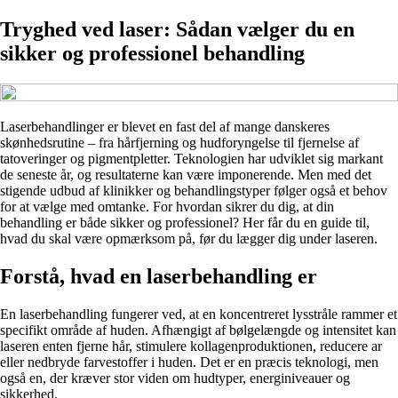
Tryghed ved laser: Sådan vælger du en
sikker og professionel behandling
Laserbehandlinger er blevet en fast del af mange danskeres
skønhedsrutine – fra hårfjerning og hudforyngelse til fjernelse af
tatoveringer og pigmentpletter. Teknologien har udviklet sig markant
de seneste år, og resultaterne kan være imponerende. Men med det
stigende udbud af klinikker og behandlingstyper følger også et behov
for at vælge med omtanke. For hvordan sikrer du dig, at din
behandling er både sikker og professionel? Her får du en guide til,
hvad du skal være opmærksom på, før du lægger dig under laseren.
Forstå, hvad en laserbehandling er
En laserbehandling fungerer ved, at en koncentreret lysstråle rammer et
specifikt område af huden. Afhængigt af bølgelængde og intensitet kan
laseren enten fjerne hår, stimulere kollagenproduktionen, reducere ar
eller nedbryde farvestoffer i huden. Det er en præcis teknologi, men
også en, der kræver stor viden om hudtyper, energiniveauer og
sikkerhed.