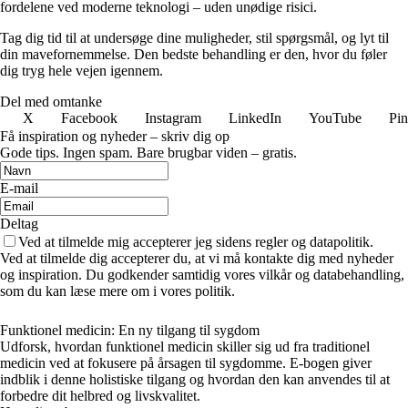
fordelene ved moderne teknologi – uden unødige risici.
Tag dig tid til at undersøge dine muligheder, stil spørgsmål, og lyt til
din mavefornemmelse. Den bedste behandling er den, hvor du føler
dig tryg hele vejen igennem.
Del med omtanke
X
Facebook
Instagram
LinkedIn
YouTube
Pin
Få inspiration og nyheder – skriv dig op
Gode tips. Ingen spam. Bare brugbar viden – gratis.
E-mail
Deltag
Ved at tilmelde mig accepterer jeg sidens regler og datapolitik.
Ved at tilmelde dig accepterer du, at vi må kontakte dig med nyheder
og inspiration. Du godkender samtidig vores vilkår og databehandling,
som du kan læse mere om i vores politik.
Funktionel medicin: En ny tilgang til sygdom
Udforsk, hvordan funktionel medicin skiller sig ud fra traditionel
medicin ved at fokusere på årsagen til sygdomme. E-bogen giver
indblik i denne holistiske tilgang og hvordan den kan anvendes til at
forbedre dit helbred og livskvalitet.