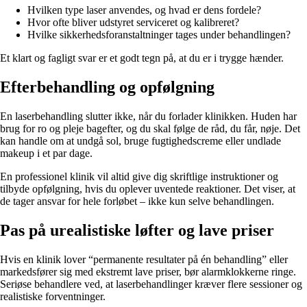
Hvilken type laser anvendes, og hvad er dens fordele?
Hvor ofte bliver udstyret serviceret og kalibreret?
Hvilke sikkerhedsforanstaltninger tages under behandlingen?
Et klart og fagligt svar er et godt tegn på, at du er i trygge hænder.
Efterbehandling og opfølgning
En laserbehandling slutter ikke, når du forlader klinikken. Huden har
brug for ro og pleje bagefter, og du skal følge de råd, du får, nøje. Det
kan handle om at undgå sol, bruge fugtighedscreme eller undlade
makeup i et par dage.
En professionel klinik vil altid give dig skriftlige instruktioner og
tilbyde opfølgning, hvis du oplever uventede reaktioner. Det viser, at
de tager ansvar for hele forløbet – ikke kun selve behandlingen.
Pas på urealistiske løfter og lave priser
Hvis en klinik lover “permanente resultater på én behandling” eller
markedsfører sig med ekstremt lave priser, bør alarmklokkerne ringe.
Seriøse behandlere ved, at laserbehandlinger kræver flere sessioner og
realistiske forventninger.