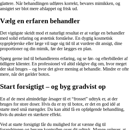
glattere. Når behandlingen udføres korrekt, bevares mimikken, og
ansigtet ser blot mere afslappet og frisk ud.
Vælg en erfaren behandler
Det vigtigste skridt mod et naturligt resultat er at vælge en behandler
med solid erfaring og æstetisk forståelse. En dygtig kosmetisk
sygeplejerske eller læge vil tage sig tid til at vurdere dit ansigt, dine
proportioner og din mimik, før der lægges en plan.
Spørg gerne ind til behandlerens erfaring, og se før- og efterbilleder af
tidligere klienter. En professionel vil altid rådgive dig om, hvor meget
der skal bruges – og hvor det giver mening at behandle. Mindre er ofte
mere, når det gælder botox.
Start forsigtigt – og byg gradvist op
En af de mest almindelige årsager til et “frosset” udtryk er, at der
bruges for store doser. Hvis du er ny til botox, er det en god idé at
starte med små mængder. Du kan altid få en opfølgende behandling,
hvis du ønsker en stærkere effekt.
Ved at starte forsigtigt får du mulighed for at vænne dig til
forandringen og bevare kontrollen over dit udtryk. Mange oplever, at