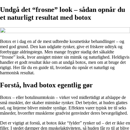
Undgå det “frosne” look – sådan opnår du
et naturligt resultat med botox
Botox er i dag en af de mest udbredte kosmetiske behandlinger – og
med god grund. Den kan udglatte rynker, give et friskere udtryk og
forebygge aldringstegn. Men mange frygter stadig det såkaldte
“frosne” look, hvor ansigtet mister sin mimik og naturlighed. Heldigvis
handler et godt resultat ikke om at undgå botox, men om at bruge det
rigtigt. Her får du en guide til, hvordan du opnår et naturligt og
harmonisk resultat.
Forstå, hvad botox egentlig gør
Botox – eller botulinumtoksin – virker ved midlertidigt at afslappe de
små muskler, der skaber mimiske rynker. Det betyder, at huden glattes
ud, og linjerne bliver mindre synlige. Effekten varer typisk tre til seks
måneder, hvorefter musklerne gradvist genvinder deres bevægelighed.
Det er vigtigt at forstå, at botox ikke “fylder” rynker ud – det er ikke en
filler. I stedet dæmper den muskelaktiviteten, så huden får ro til at blive