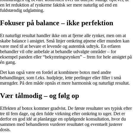
en let reduktion af rynkerne faktisk ser mere naturlig ud end en
fuldstændig udglatning.
Fokuser på balance – ikke perfektion
Et naturligt resultat handler ikke om at fjerne alle rynker, men om at
skabe balance i ansigtet. Små linjer omkring øjnene eller munden kan
være med til at bevare et levende og autentisk udtryk. En erfaren
behandler vil ofte anbefale at behandle udvalgte områder – for
eksempel panden eller “bekymringsrynken” – frem for hele ansigtet på
én gang.
Det kan også være en fordel at kombinere botox med andre
behandlinger, som f.eks. hudpleje, lette peelinger eller filler i små
mængder. På den måde opnås et mere harmonisk og naturligt resultat.
Vær tålmodig – og følg op
Effekten af botox kommer gradvist. De første resultater ses typisk efter
tre til fem dage, og den fulde virkning efter omkring to uger. Det er
derfor en god idé at planlægge en opfølgende konsultation, hvor du
sammen med behandleren vurderer resultatet og eventuelt justerer
dosis.