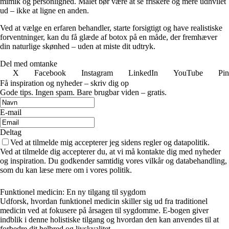
mimik og personlighed. Målet bør være at se friskere og mere udhvilet
ud – ikke at ligne en anden.
Ved at vælge en erfaren behandler, starte forsigtigt og have realistiske
forventninger, kan du få glæde af botox på en måde, der fremhæver
din naturlige skønhed – uden at miste dit udtryk.
Del med omtanke
X
Facebook
Instagram
LinkedIn
YouTube
Pin
Få inspiration og nyheder – skriv dig op
Gode tips. Ingen spam. Bare brugbar viden – gratis.
E-mail
Deltag
Ved at tilmelde mig accepterer jeg sidens regler og datapolitik.
Ved at tilmelde dig accepterer du, at vi må kontakte dig med nyheder
og inspiration. Du godkender samtidig vores vilkår og databehandling,
som du kan læse mere om i vores politik.
Funktionel medicin: En ny tilgang til sygdom
Udforsk, hvordan funktionel medicin skiller sig ud fra traditionel
medicin ved at fokusere på årsagen til sygdomme. E-bogen giver
indblik i denne holistiske tilgang og hvordan den kan anvendes til at
forbedre dit helbred og livskvalitet.